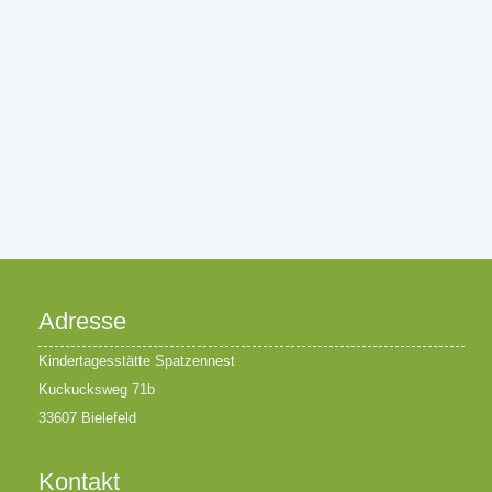
Adresse
Kindertagesstätte Spatzennest
Kuckucksweg 71b
33607 Bielefeld
Kontakt